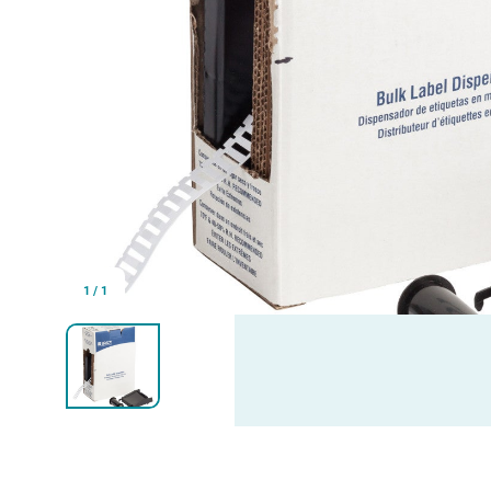
1
/
1