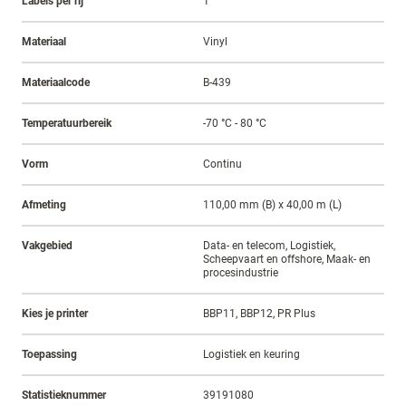
Labels per rij
1
Materiaal
Vinyl
Materiaalcode
B-439
Temperatuurbereik
-70 °C - 80 °C
Vorm
Continu
Afmeting
110,00 mm (B) x 40,00 m (L)
Vakgebied
Data- en telecom, Logistiek,
Scheepvaart en offshore, Maak- en
procesindustrie
Kies je printer
BBP11, BBP12, PR Plus
Toepassing
Logistiek en keuring
Statistieknummer
39191080