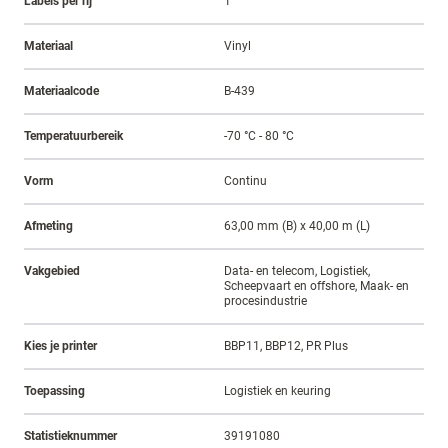
Labels per rij
1
Materiaal
Vinyl
Materiaalcode
B-439
Temperatuurbereik
-70 °C - 80 °C
Vorm
Continu
Afmeting
63,00 mm (B) x 40,00 m (L)
Vakgebied
Data- en telecom, Logistiek,
Scheepvaart en offshore, Maak- en
procesindustrie
Kies je printer
BBP11, BBP12, PR Plus
Toepassing
Logistiek en keuring
Statistieknummer
39191080