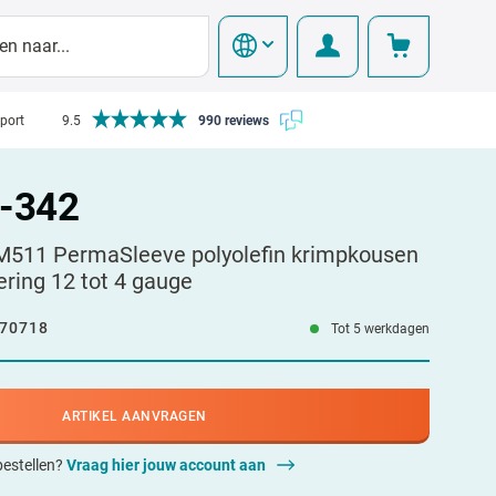
pport
9.5
990 reviews
-342
11 PermaSleeve polyolefin krimpkousen
ring 12 tot 4 gauge
70718
Tot 5 werkdagen
ARTIKEL AANVRAGEN
 bestellen?
Vraag hier jouw account aan