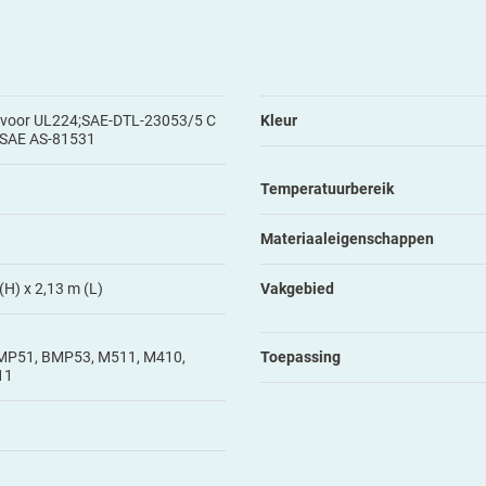
 voor UL224;SAE-DTL-23053/5 C
Kleur
);SAE AS-81531
Temperatuurbereik
Materiaaleigenschappen
H) x 2,13 m (L)
Vakgebied
MP51, BMP53, M511, M410,
Toepassing
11