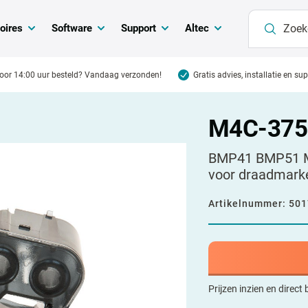
oires
Software
Support
Altec
oor 14:00 uur besteld? Vandaag verzonden!
Gratis advies, installatie en su
M4C-375
BMP41 BMP51 M5
voor draadmarke
Artikelnummer:
501
Prijzen inzien en direct