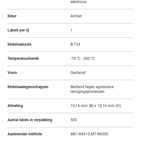
eléctricos
Kleur
Amber
Labels per rij
1
Materiaalcode
B-724
Temperatuurbereik
-70 °C - 300 °C
Vorm
Gestanst
Materiaaleigenschappen
Bestand tegen agressieve
reinigingsprocessen
Afmeting
10,16 mm (B) x 10,16 mm (H)
Aantal labels in verpakking
500
Aanbevolen inktfolie
M61-R4310;M7-R4300