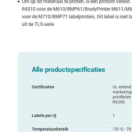
Om op dit materiaal te printen, is een printlint verei
R4310 voor de M610/BMP61/BradyPrinter M611/M611
voor de M710/BMP71 labelprinters. Dit label is niet l
uit de TLS-serie
Alle productspecificaties
Certificaten
UL-erkend 
markerings
printlinte
R6200.
Labels per rij
1
Temperatuurbereik
-70 °C - 70