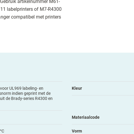
st. Gebruik artikelnummer M61-
 labelprinters of M7-R4300
anger compatibel met printers
voor UL969 labeling- en
Kleur
norm indien geprint met de
n uit de Brady-series R4300 en
Materiaalcode
 °C
Vorm