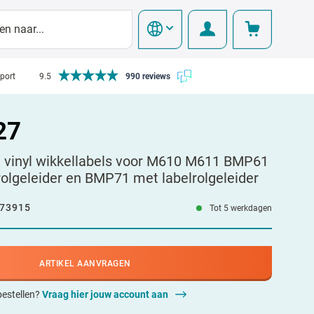
pport
9.5
990 reviews
27
 vinyl wikkellabels voor M610 M611 BMP61
olgeleider en BMP71 met labelrolgeleider
73915
Tot 5 werkdagen
ARTIKEL AANVRAGEN
 bestellen?
Vraag hier jouw account aan