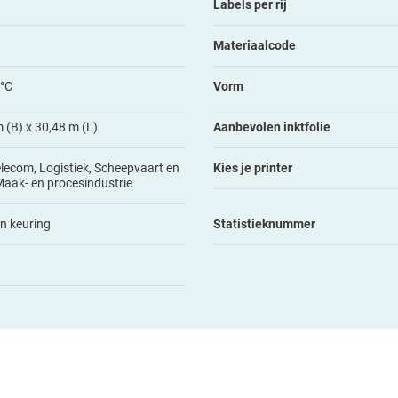
Labels per rij
Materiaalcode
 °C
Vorm
(B) x 30,48 m (L)
Aanbevolen inktfolie
elecom, Logistiek, Scheepvaart en
Kies je printer
Maak- en procesindustrie
en keuring
Statistieknummer