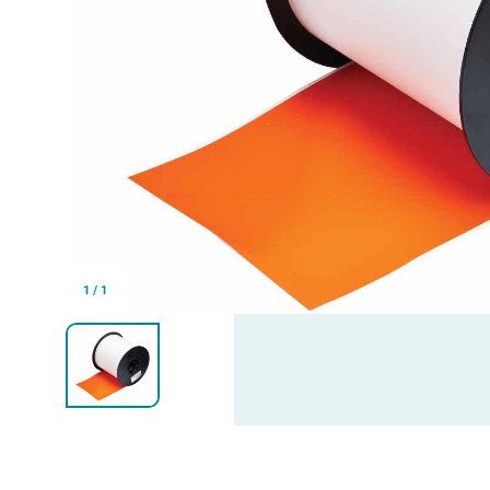
1
/
1