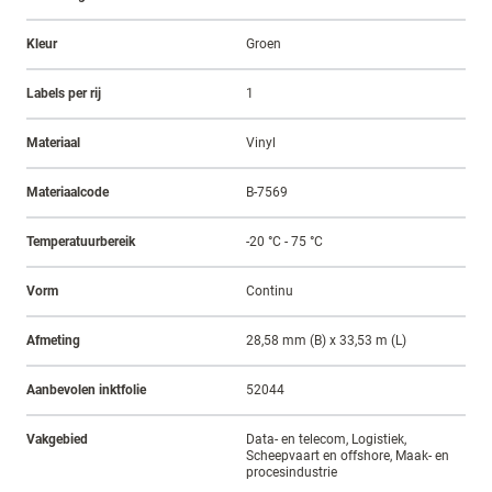
Kleur
Groen
Labels per rij
1
Materiaal
Vinyl
Materiaalcode
B-7569
Temperatuurbereik
-20 °C - 75 °C
Vorm
Continu
Afmeting
28,58 mm (B) x 33,53 m (L)
Aanbevolen inktfolie
52044
Vakgebied
Data- en telecom, Logistiek,
Scheepvaart en offshore, Maak- en
procesindustrie