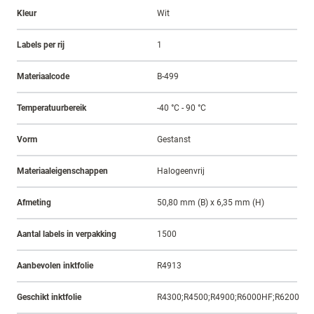
Kleur
Wit
Labels per rij
1
Materiaalcode
B-499
Temperatuurbereik
-40 °C - 90 °C
Vorm
Gestanst
Materiaaleigenschappen
Halogeenvrij
Afmeting
50,80 mm (B) x 6,35 mm (H)
Aantal labels in verpakking
1500
Aanbevolen inktfolie
R4913
Geschikt inktfolie
R4300;R4500;R4900;R6000HF;R6200