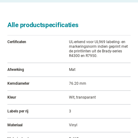
Alle productspecificaties
Certificaten
UL-erkend voor UL969 labeling- en
markeringsnorm indien geprint met
de printlinten uit de Brady-series
R4300 en R7950.
Afwerking
Mat
Kerndiameter
76.20 mm
Kleur
Wit, transparant
Labels per rij
3
Materiaal
Vinyl