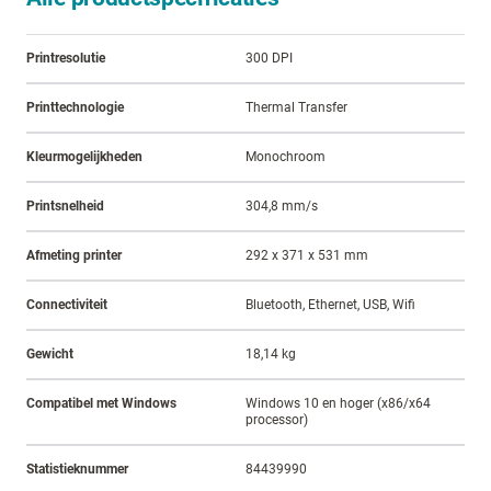
Printresolutie
300 DPI
Printtechnologie
Thermal Transfer
Kleurmogelijkheden
Monochroom
Printsnelheid
304,8 mm/s
Afmeting printer
292 x 371 x 531 mm
Connectiviteit
Bluetooth, Ethernet, USB, Wifi
Gewicht
18,14 kg
Compatibel met Windows
Windows 10 en hoger (x86/x64
processor)
Statistieknummer
84439990