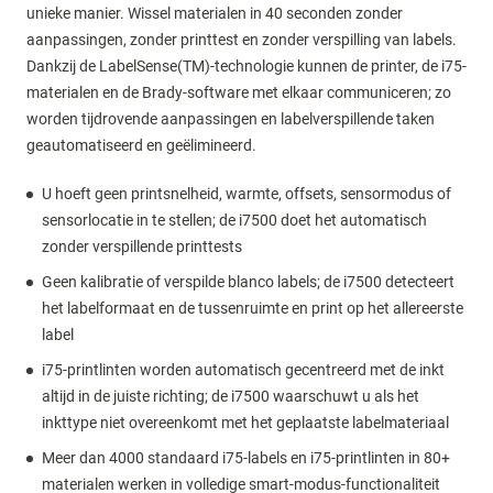
unieke manier. Wissel materialen in 40 seconden zonder
aanpassingen, zonder printtest en zonder verspilling van labels.
Dankzij de LabelSense(TM)-technologie kunnen de printer, de i75-
materialen en de Brady-software met elkaar communiceren; zo
worden tijdrovende aanpassingen en labelverspillende taken
geautomatiseerd en geëlimineerd.
U hoeft geen printsnelheid, warmte, offsets, sensormodus of
sensorlocatie in te stellen; de i7500 doet het automatisch
zonder verspillende printtests
Geen kalibratie of verspilde blanco labels; de i7500 detecteert
het labelformaat en de tussenruimte en print op het allereerste
label
i75-printlinten worden automatisch gecentreerd met de inkt
altijd in de juiste richting; de i7500 waarschuwt u als het
inkttype niet overeenkomt met het geplaatste labelmateriaal
Meer dan 4000 standaard i75-labels en i75-printlinten in 80+
materialen werken in volledige smart-modus-functionaliteit