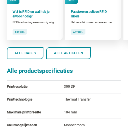
RFID
RFID
Wat is RFID en wat heb je
Passieve en actieve RFID
ervoor nodig?
labels
RFID-technologie eenvoudig uitgelegd
Het verschil tussen actieve en passieve RFID labels
ARTIKEL
ARTIKEL
ALLE CASES
ALLE ARTIKELEN
Alle productspecificaties
Printresolutie
300 DPI
Printtechnologie
Thermal Transfer
Maximale printbreedte
104 mm
Kleurmogelijkheden
Monochroom