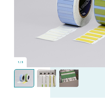
1
/
3