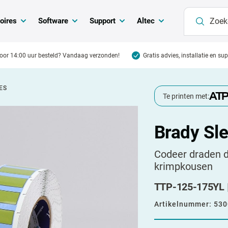
oires
Software
Support
Altec
oor 14:00 uur besteld? Vandaag verzonden!
Gratis advies, installatie en su
ES
Te printen met:
Brady Sl
Codeer draden d
krimpkousen
TTP-125-175YL | 
Artikelnummer:
530