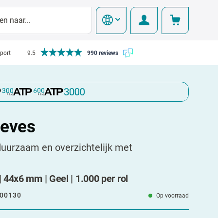
pport
9.5
990 reviews
eeves
uurzaam en overzichtelijk met
44x6 mm | Geel | 1.000 per rol
00130
Op voorraad