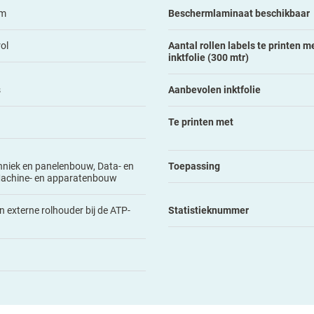
mm
Beschermlaminaat beschikbaar
ol
Aantal rollen labels te printen me
inktfolie (300 mtr)
s
Aanbevolen inktfolie
Te printen met
hniek en panelenbouw, Data- en
Toepassing
Machine- en apparatenbouw
n externe rolhouder bij de ATP-
Statistieknummer