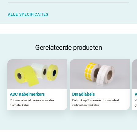
ALLE SPECIFICATIES
Gerelateerde producten
ADC Kabelmerkers
Draadlabels
V
Robuuste kabelmerkers voor elke
Gebruik op 3 manieren: horizontaal,
V
diameter kabel
verticaal en wikkelen
g