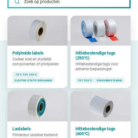
Polyimide labels
Hittebestendige tags
(250°C)
Codeer snel en duidelijk
componenten of printplaten
Hittebestendige tags voor
extreme toepassingen
-70°C TOT 350°C
ELECTRO STATIC DISCHARGE
TOT 250°C
SCHEURBESTENDIG
Laslabels
Hittebestendige tags
(600°C)
Flinterdun laslabel bestand