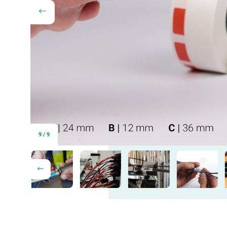
9
/
9