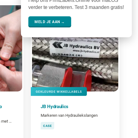
Help ons PrintLabels.Online voor macOS
verder te verbeteren. Test 3 maanden gratis!
MELD JE AAN →
GEKLEURDE WIKKELLABELS
o
JB Hydraulics
Markeren van Hydrauliekslangen
Heb je ooit kostbare tijd verloren met het achterhalen van de functie van een kabel?
CASE