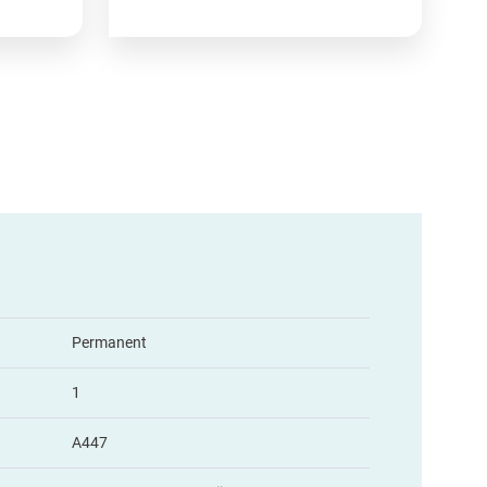
Permanent
1
A447