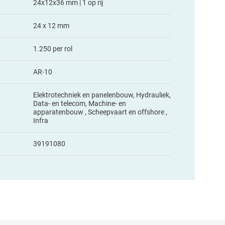
24x12x36 mm | 1 op rij
24 x 12 mm
1.250 per rol
AR-10
Elektrotechniek en panelenbouw, Hydrauliek,
Data- en telecom, Machine- en
apparatenbouw , Scheepvaart en offshore ,
Infra
39191080