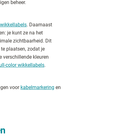
eigen beheer.
 wikkellabels
. Daarnaast
en: je kunt ze na het
male zichtbaarheid. Dit
te plaatsen, zodat je
je verschillende kleuren
ull-color wikkellabels
.
ingen voor
kabelmarkering
en
en