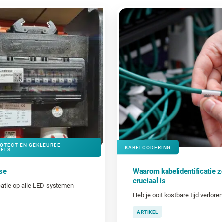
ROTECT EN GEKLEURDE
KABELCODERING
BELS
se
Waarom kabelidentificatie z
cruciaal is
icatie op alle LED-systemen
ARTIKEL