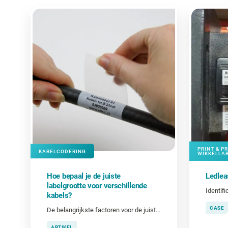
PRINT & P
KABELCODERING
WIKKELLA
Hoe bepaal je de juiste
Ledlea
labelgrootte voor verschillende
Identif
kabels?
CASE
De belangrijkste factoren voor de juiste labelgrootte
ARTIKEL