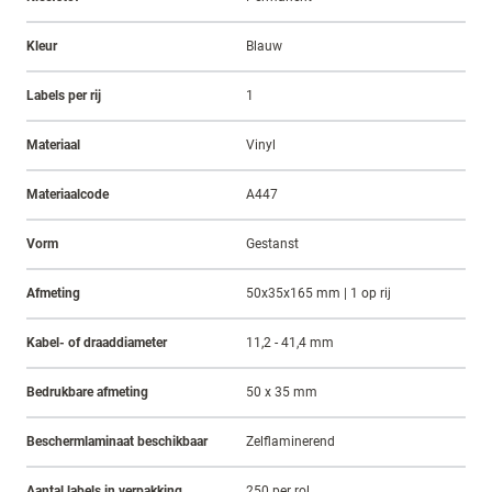
Kleur
Blauw
Labels per rij
1
Materiaal
Vinyl
Materiaalcode
A447
Vorm
Gestanst
Afmeting
50x35x165 mm | 1 op rij
Kabel- of draaddiameter
11,2 - 41,4 mm
Bedrukbare afmeting
50 x 35 mm
Beschermlaminaat beschikbaar
Zelflaminerend
Aantal labels in verpakking
250 per rol