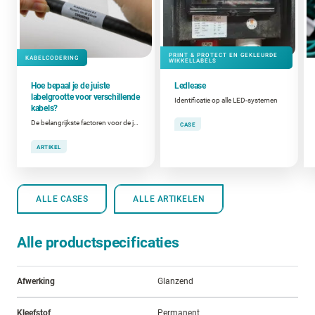
PRINT & PROTECT EN GEKLEURDE
KABELCODERING
WIKKELLABELS
Hoe bepaal je de juiste
Ledlease
labelgrootte voor verschillende
Identificatie op alle LED-systemen
kabels?
De belangrijkste factoren voor de juiste labelgrootte
CASE
ARTIKEL
ALLE CASES
ALLE ARTIKELEN
Alle productspecificaties
Afwerking
Glanzend
Kleefstof
Permanent