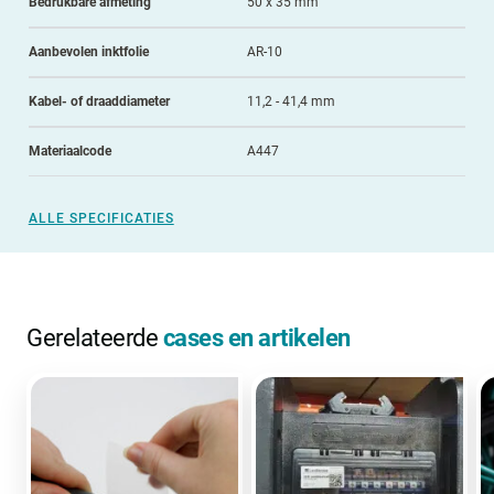
Bedrukbare afmeting
50 x 35 mm
Aanbevolen inktfolie
AR-10
Kabel- of draaddiameter
11,2 - 41,4 mm
Materiaalcode
A447
ALLE SPECIFICATIES
Gerelateerde
cases en artikelen