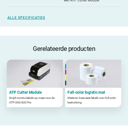
een ATP Cutter Module
ALLE SPECIFICATIES
Gerelateerde producten
ATP Cutter Module
Full-color logistic mat
Snijdt continulabels op maat voor de
Matte en krasvaste labels voor full-color
ATP-300/600 Pro
bedrukking