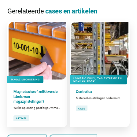
Gerelateerde
cases en artikelen
LOGISTIC VINYL, TAG EXTREME EN
MAGAZIJNCODERING
MAGNEETBAND
Magnetische of zelfklevende
Controllux
labels voor
Materieel en stellingen coderen met labels en tags
magazijnstellingen?
Welke oplossing past bij jouw magazijnindeling en stellingen?
CASE
ARTIKEL