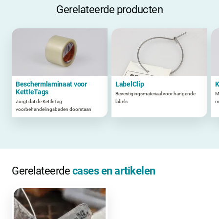
Gerelateerde producten
Beschermlaminaat voor
LabelClip
K
KettleTags
Bevestigingsmateriaal voor hangende
M
Zorgt dat de KettleTag
labels
m
voorbehandelingsbaden doorstaan
Gerelateerde
cases en artikelen