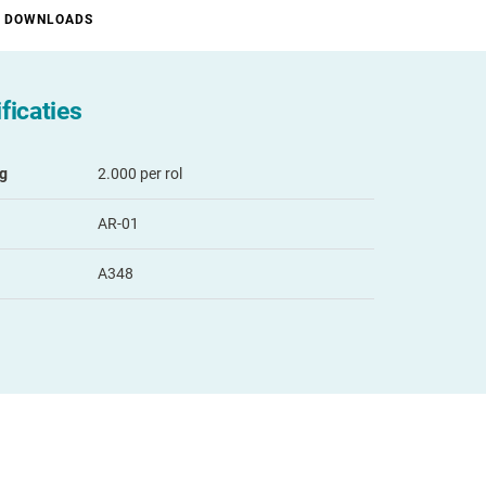
DOWNLOADS
ficaties
ng
2.000 per rol
AR-01
A348