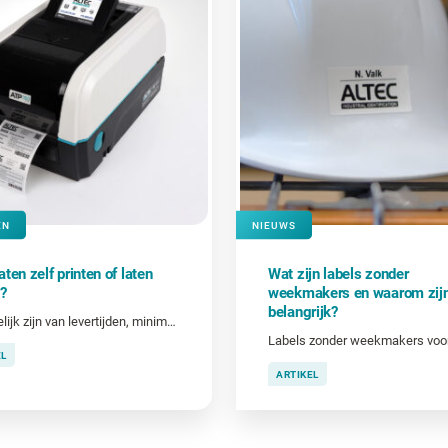
EN
NIEUWS
ten zelf printen of laten
Wat zijn labels zonder
?
weekmakers en waarom zij
belangrijk?
Afhankelijk zijn van levertijden, minimumafnames en externe leveranciers? Of zelf printen wanneer je het nodig hebt? Welke keuze het beste werkt, hangt af van jouw situatie.
EL
ARTIKEL