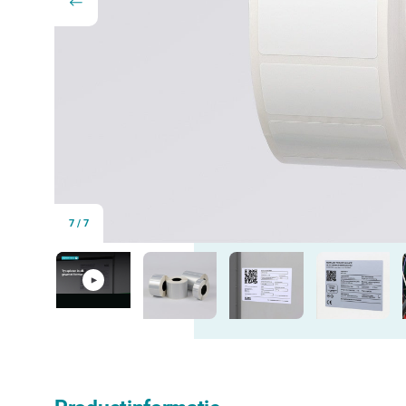
7
/
7