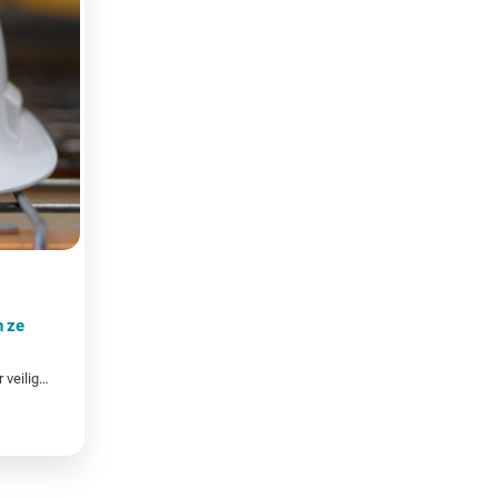
n ze
Labels zonder weekmakers voor veilige en betrouwbare identificatie