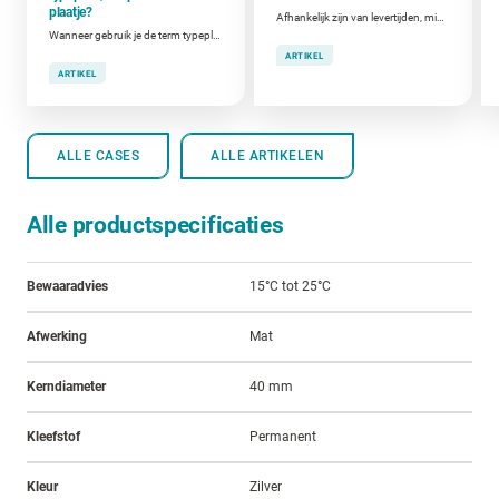
plaatje?
Afhankelijk zijn van levertijden, minimumafnames en externe leveranciers? Of zelf printen wanneer je het nodig hebt? Welke keuze het beste werkt, hangt af van jouw situatie.
Wanneer gebruik je de term typeplaat, kenplaat of CE-plaat?
ARTIKEL
ARTIKEL
ALLE CASES
ALLE ARTIKELEN
Alle productspecificaties
Bewaaradvies
15°C tot 25°C
Afwerking
Mat
Kerndiameter
40 mm
Kleefstof
Permanent
Kleur
Zilver