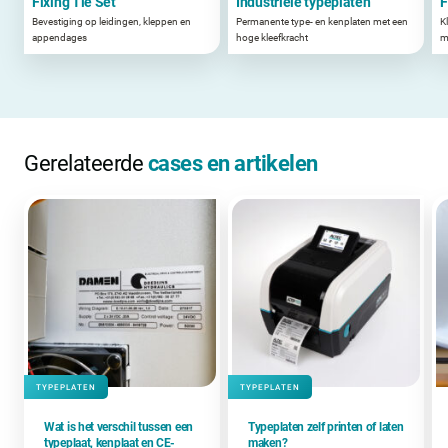
Fixing Tie Set
Industriële typeplaten
F
Bevestiging op leidingen, kleppen en
Permanente type- en kenplaten met een
K
appendages
hoge kleefkracht
m
Gerelateerde
cases en artikelen
TYPEPLATEN
TYPEPLATEN
Wat is het verschil tussen een
Typeplaten zelf printen of laten
typeplaat, kenplaat en CE-
maken?