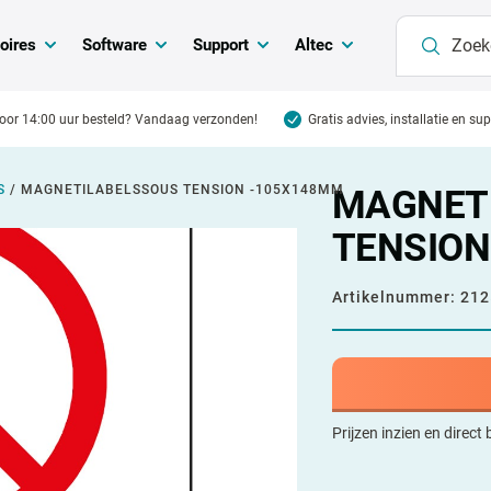
oires
Software
Support
Altec
oor 14:00 uur besteld? Vandaag verzonden!
Gratis advies, installatie en su
S
/
MAGNETILABELSSOUS TENSION -105X148MM
MAGNET
TENSION
Artikelnummer:
212
Prijzen inzien en direct