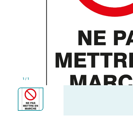
1
/
1