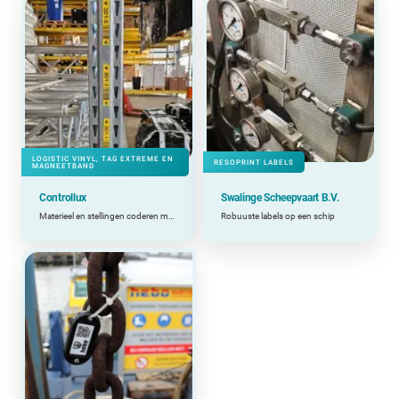
LOGISTIC VINYL, TAG EXTREME EN
RESOPRINT LABELS
MAGNEETBAND
Controllux
Swalinge Scheepvaart B.V.
Materieel en stellingen coderen met labels en tags
Robuuste labels op een schip