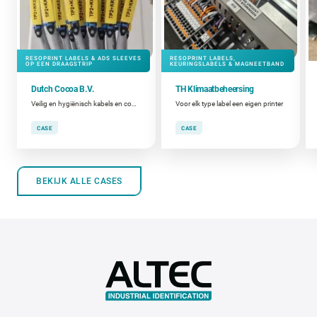
RESOPRINT LABELS & ADS SLEEVES
RESOPRINT LABELS,
OP EEN DRAAGSTRIP
KEURINGSLABELS & MAGNEETBAND
Dutch Cocoa B.V.
TH Klimaatbeheersing
Veilig en hygiënisch kabels en componenten coderen
Voor elk type label een eigen printer
CASE
CASE
BEKIJK ALLE CASES