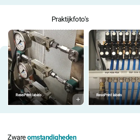
Praktijkfoto's
ResoPrint labels
ResoPrint labels
Zware
omstandigheden