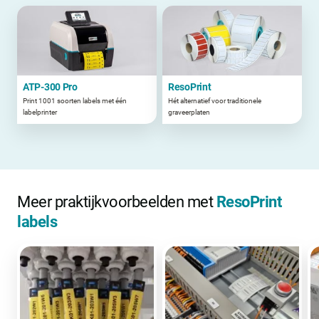
ATP-300 Pro
ResoPrint
Print 1001 soorten labels met één
Hét alternatief voor traditionele
labelprinter
graveerplaten
Meer praktijkvoorbeelden met
ResoPrint
labels