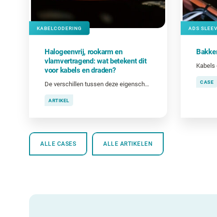
KABELCODERING
ADS SLEEV
Halogeenvrij, rookarm en
Bakker
vlamvertragend: wat betekent dit
Kabels
voor kabels en draden?
CASE
De verschillen tussen deze eigenschappen en wanneer ze belangrijk zijn bij het coderen van kabels en draden.
ARTIKEL
ALLE CASES
ALLE ARTIKELEN