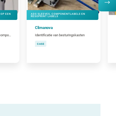
 OP EEN
ADS SLEEVES, COMPONENTLABELS EN
RESOPRINT LABELS
Climanova
Veilig en hygiënisch kabels en componenten coderen
Identificatie van besturingskasten
CASE