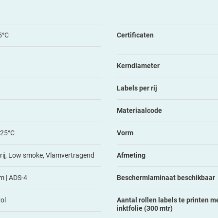
5°C
Certificaten
Kerndiameter
Labels per rij
Materiaalcode
125°C
Vorm
rij, Low smoke, Vlamvertragend
Afmeting
mm | ADS-4
Beschermlaminaat beschikbaar
ol
Aantal rollen labels te printen me
inktfolie (300 mtr)