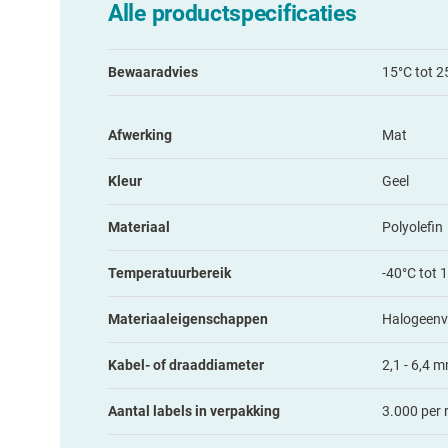
Alle productspecificaties
Bewaaradvies
15°C tot 2
Afwerking
Mat
Kleur
Geel
Materiaal
Polyolefin
Temperatuurbereik
-40°C tot 
Materiaaleigenschappen
Halogeenv
Kabel- of draaddiameter
2,1 - 6,4 
Aantal labels in verpakking
3.000 per r