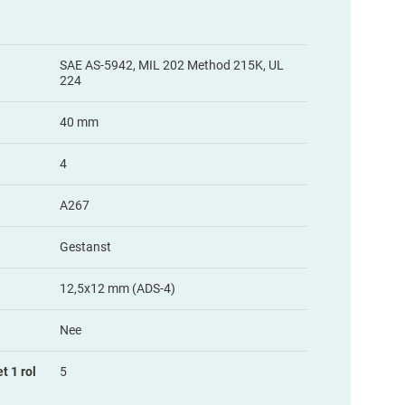
SAE AS-5942, MIL 202 Method 215K, UL
224
40 mm
4
A267
Gestanst
12,5x12 mm (ADS-4)
Nee
t 1 rol
5