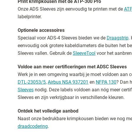
Print krimpkousen met de ATP-300 Pro
Onze ADS Sleeves zijn eenvoudig te printen met de
ATP
labelprinter.
Optionele accessoires
Speciaal voor ADS-4 Sleeves bieden we de
Draagstrip
.
eenvoudig ook grotere kabeldiameters die buiten het b
Sleeves vallen. Gebruik de
SleeveTool
voor het aanbren
Voldoe aan meer certificeringen met ADSC Sleeves
Werk je in een omgeving waarbij je moet voldoen aan ce
DTL-23053/5
,
Airbus NSA 937201
en
NFPA 130
? Dan 
Sleeves
nodig. Deze labels voldoen aan nóg meer certi
Sleeves en zijn verkrijgbaar in verschillende kleuren.
Ontdek het volledige aanbod
Naast onze bedrukbare krimpkousen bieden we nog me
draadcodering
.