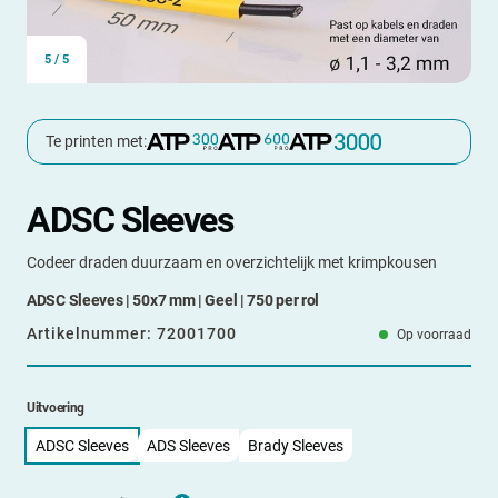
5
/
5
Te printen met:
ADSC Sleeves
Codeer draden duurzaam en overzichtelijk met krimpkousen
ADSC Sleeves | 50x7 mm | Geel | 750 per rol
Artikelnummer:
72001700
Op voorraad
Uitvoering
ADSC Sleeves
ADS Sleeves
Brady Sleeves