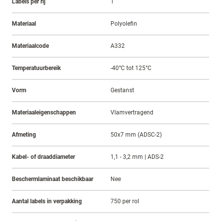
Labels per rij
1
Materiaal
Polyolefin
Materiaalcode
A332
Temperatuurbereik
-40°C tot 125°C
Vorm
Gestanst
Materiaaleigenschappen
Vlamvertragend
Afmeting
50x7 mm (ADSC-2)
Kabel- of draaddiameter
1,1 - 3,2 mm | ADS-2
Beschermlaminaat beschikbaar
Nee
Aantal labels in verpakking
750 per rol