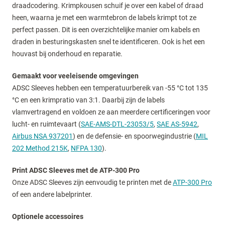
draadcodering. Krimpkousen schuif je over een kabel of draad
heen, waarna je met een warmtebron de labels krimpt tot ze
perfect passen. Dit is een overzichtelijke manier om kabels en
draden in besturingskasten snel te identificeren. Ook is het een
houvast bij onderhoud en reparatie.
Gemaakt voor veeleisende omgevingen
ADSC Sleeves hebben een temperatuurbereik van -55 °C tot 135
°C en een krimpratio van 3:1. Daarbij zijn de labels
vlamvertragend en voldoen ze aan meerdere certificeringen voor
lucht- en ruimtevaart (
SAE-AMS-DTL-23053/5
,
SAE AS-5942
,
Airbus NSA 937201
) en de defensie- en spoorwegindustrie (
MIL
202 Method 215K
,
NFPA 130
).
Print ADSC Sleeves met de ATP-300 Pro
Onze ADSC Sleeves zijn eenvoudig te printen met de
ATP-300 Pro
of een andere labelprinter.
Optionele accessoires