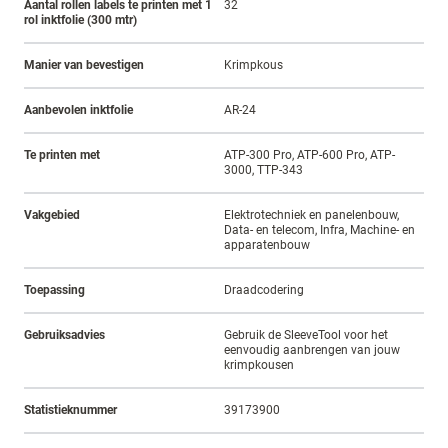
Aantal rollen labels te printen met 1
32
rol inktfolie (300 mtr)
Manier van bevestigen
Krimpkous
Aanbevolen inktfolie
AR-24
Te printen met
ATP-300 Pro, ATP-600 Pro, ATP-
3000, TTP-343
Vakgebied
Elektrotechniek en panelenbouw,
Data- en telecom, Infra, Machine- en
apparatenbouw
Toepassing
Draadcodering
Gebruiksadvies
Gebruik de SleeveTool voor het
eenvoudig aanbrengen van jouw
krimpkousen
Statistieknummer
39173900