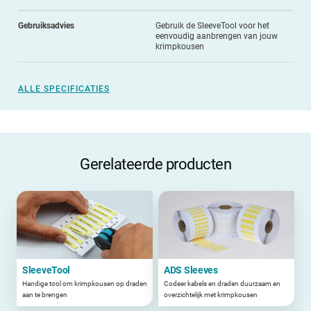
Gebruiksadvies
Gebruik de SleeveTool voor het
eenvoudig aanbrengen van jouw
krimpkousen
ALLE SPECIFICATIES
Gerelateerde producten
SleeveTool
ADS Sleeves
Handige tool om krimpkousen op draden
Codeer kabels en draden duurzaam en
aan te brengen
overzichtelijk met krimpkousen