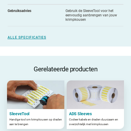
Gebruiksadvies
Gebruik de SleeveTool voor het
eenvoudig aanbrengen van jouw
krimpkousen
ALLE SPECIFICATIES
Gerelateerde producten
SleeveTool
ADS Sleeves
Handige tool om krimpkousen op draden
Codeer kabels en draden duurzaam en
aan te brengen
overzichtelijk met krimpkousen