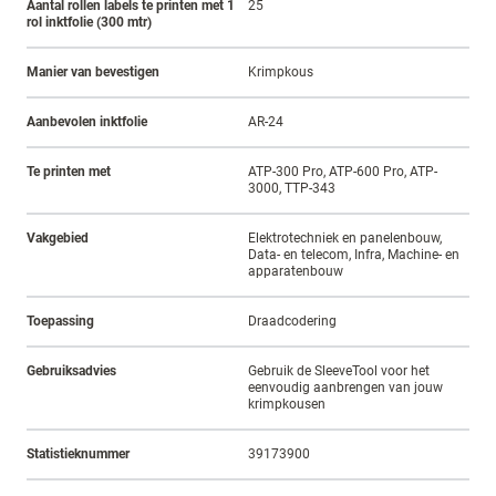
Aantal rollen labels te printen met 1
25
rol inktfolie (300 mtr)
Manier van bevestigen
Krimpkous
Aanbevolen inktfolie
AR-24
Te printen met
ATP-300 Pro, ATP-600 Pro, ATP-
3000, TTP-343
Vakgebied
Elektrotechniek en panelenbouw,
Data- en telecom, Infra, Machine- en
apparatenbouw
Toepassing
Draadcodering
Gebruiksadvies
Gebruik de SleeveTool voor het
eenvoudig aanbrengen van jouw
krimpkousen
Statistieknummer
39173900