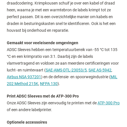
draadcodering. Krimpkousen schuif je over een kabel of draad
heen, waarna je met een warmtebron de labels krimpt tot ze
perfect passen. Dit is een overzichtelijke manier om kabels en
draden in besturingskasten snel te identificeren. Ook is het een
houvast bij onderhoud en reparatie.
Gemaakt voor veeleisende omgevingen
ADSC Sleeves hebben een temperatuurbereik van -55 °C tot 135
°C en een krimpratio van 3:1. Daarbij zijn de labels
vlamvertragend en voldoen ze aan meerdere certificeringen voor
lucht- en ruimtevaart (
SAE-AMS-DTL-23053/5
,
SAE AS-5942
,
Airbus NSA 937201
) en de defensie- en spoorwegindustrie (
MIL
202 Method 215K
,
NFPA 130
).
Print ADSC Sleeves met de ATP-300 Pro
Onze ADSC Sleeves zijn eenvoudig te printen met de
ATP-300 Pro
of een andere labelprinter.
Optionele accessoires