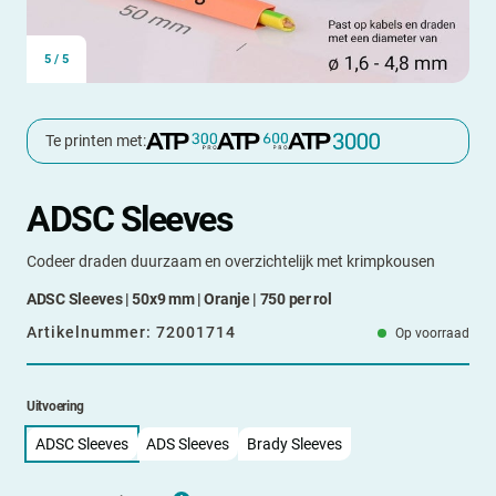
5
/
5
Te printen met:
ADSC Sleeves
Codeer draden duurzaam en overzichtelijk met krimpkousen
ADSC Sleeves | 50x9 mm | Oranje | 750 per rol
Artikelnummer:
72001714
Op voorraad
Uitvoering
ADSC Sleeves
ADS Sleeves
Brady Sleeves