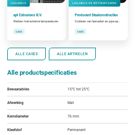
LASLABELS
LASLABELS EN WETPAINTCARDS
apt Extrusions B.V.
Producent Staalconstructies
Werken met extreme temperaturen
Coderen van lasnaden en pipe spools
CASE
CASE
ALLE CASES
ALLE ARTIKELEN
Alle productspecificaties
Bewaaradvies
15°C tot 25°C
Afwerking
Mat
Kerndiameter
76 mm
Kleefstof
Permanent