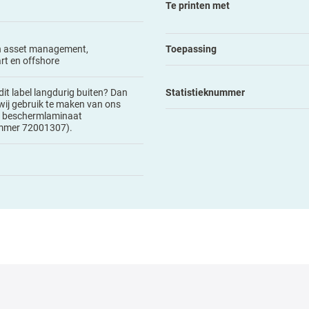
Te printen met
n asset management,
Toepassing
rt en offshore
dit label langdurig buiten? Dan
Statistieknummer
wij gebruik te maken van ons
 beschermlaminaat
ummer 72001307).