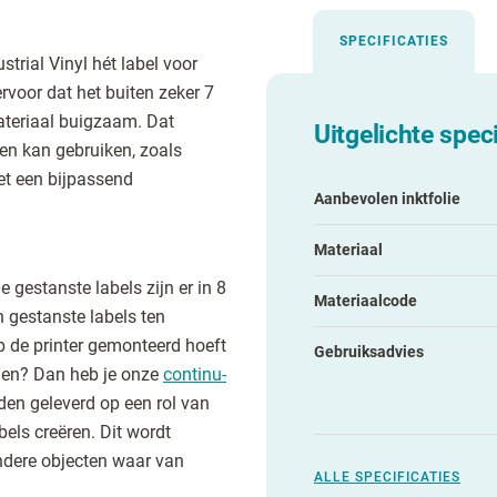
SPECIFICATIES
trial Vinyl hét label voor
rvoor dat het buiten zeker 7
 materiaal buigzaam. Dat
Uitgelichte speci
en kan gebruiken, zoals
et een bijpassend
Aanbevolen inktfolie
Materiaal
 gestanste labels zijn er in 8
Materiaalcode
n gestanste labels ten
p de printer gemonteerd hoeft
Gebruiksadvies
palen? Dan heb je onze
continu-
den geleverd op een rol van
bels creëren. Dit wordt
andere objecten waar van
ALLE SPECIFICATIES