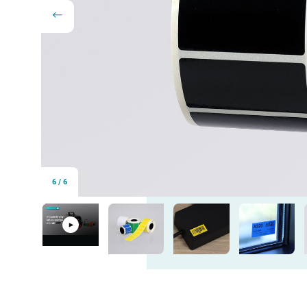
6
/
6