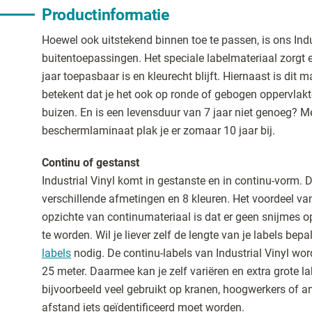
Productinformatie
Hoewel ook uitstekend binnen toe te passen, is ons Indus
buitentoepassingen. Het speciale labelmateriaal zorgt e
jaar toepasbaar is en kleurecht blijft. Hiernaast is dit
betekent dat je het ook op ronde of gebogen oppervlakt
buizen. En is een levensduur van 7 jaar niet genoeg? M
beschermlaminaat plak je er zomaar 10 jaar bij.
Continu of gestanst
Industrial Vinyl komt in gestanste en in continu-vorm. De
verschillende afmetingen en 8 kleuren. Het voordeel va
opzichte van continumateriaal is dat er geen snijmes o
te worden. Wil je liever zelf de lengte van je labels be
labels
nodig. De continu-labels van Industrial Vinyl wor
25 meter. Daarmee kan je zelf variëren en extra grote la
bijvoorbeeld veel gebruikt op kranen, hoogwerkers of 
afstand iets geïdentificeerd moet worden.