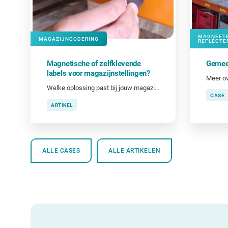
MAGNEETB
MAGAZIJNCODERING
REFLECTE
Magnetische of zelfklevende
Gemee
labels voor magazijnstellingen?
Meer ov
Welke oplossing past bij jouw magazijnindeling en stellingen?
CASE
ARTIKEL
ALLE CASES
ALLE ARTIKELEN