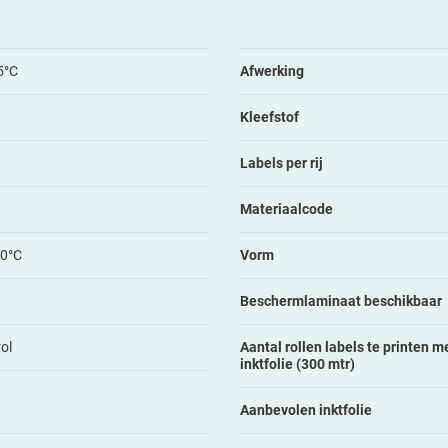
5°C
Afwerking
Kleefstof
Labels per rij
Materiaalcode
80°C
Vorm
Beschermlaminaat beschikbaar
ol
Aantal rollen labels te printen me
inktfolie (300 mtr)
Aanbevolen inktfolie