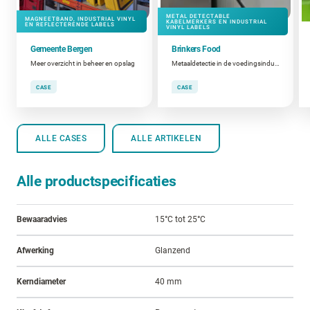
METAL DETECTABLE
MAGNEETBAND, INDUSTRIAL VINYL
KABELMERKERS EN INDUSTRIAL
EN REFLECTERENDE LABELS
VINYL LABELS
Gemeente Bergen
Brinkers Food
Meer overzicht in beheer en opslag
Metaaldetectie in de voedingsindustrie
CASE
CASE
ALLE CASES
ALLE ARTIKELEN
Alle productspecificaties
Bewaaradvies
15°C tot 25°C
Afwerking
Glanzend
Kerndiameter
40 mm