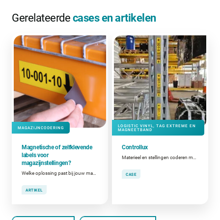
Gerelateerde
cases en artikelen
LOGISTIC VINYL, TAG EXTREME EN
MAGAZIJNCODERING
MAGNEETBAND
Magnetische of zelfklevende
Controllux
labels voor
Materieel en stellingen coderen met labels en tags
magazijnstellingen?
Welke oplossing past bij jouw magazijnindeling en stellingen?
CASE
ARTIKEL