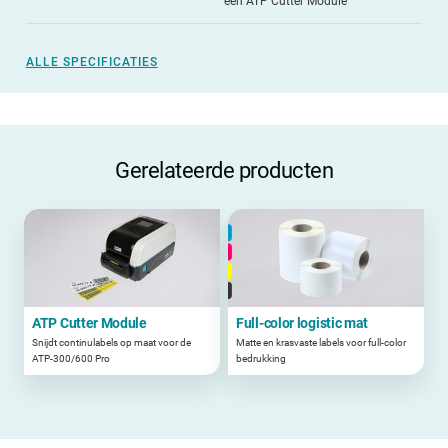
een ATP Cutter Module
ALLE SPECIFICATIES
Gerelateerde producten
ATP Cutter Module
Full-color logistic mat
Snijdt continulabels op maat voor de
Matte en krasvaste labels voor full-color
ATP-300/600 Pro
bedrukking