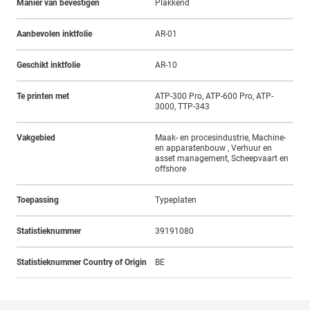
Manier van bevestigen
Plakkend
Aanbevolen inktfolie
AR-01
Geschikt inktfolie
AR-10
Te printen met
ATP-300 Pro, ATP-600 Pro, ATP-
3000, TTP-343
Vakgebied
Maak- en procesindustrie, Machine-
en apparatenbouw , Verhuur en
asset management, Scheepvaart en
offshore
Toepassing
Typeplaten
Statistieknummer
39191080
Statistieknummer Country of Origin
BE