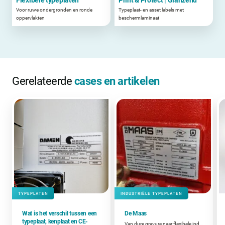
Voor ruwe ondergronden en ronde
Typeplaat- en asset labels met
oppervlakten
beschermlaminaat
Gerelateerde
cases en artikelen
TYPEPLATEN
INDUSTRIËLE TYPEPLATEN
Wat is het verschil tussen een
De Maas
typeplaat, kenplaat en CE-
Van dure gravure naar flexibele industriële typeplaten