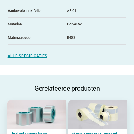
Aanbevolen inktfolie
AR-01
Materiaal
Polyester
Materiaalcode
B483
ALLE SPECIFICATIES
Gerelateerde producten
Flexibele typeplaten
Print & Protect | Glanzend