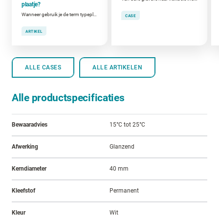
plaatje?
Wanneer gebruik je de term typeplaat, kenplaat of CE-plaat?
CASE
ARTIKEL
ALLE CASES
ALLE ARTIKELEN
Alle productspecificaties
Bewaaradvies
15°C tot 25°C
Afwerking
Glanzend
Kerndiameter
40 mm
Kleefstof
Permanent
Kleur
Wit