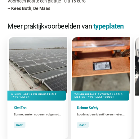
Voorheen kostte een plaatje 10 à 15 euro”
~ Kees Both, De Maas
Meer praktijkvoorbeelden van
typeplaten
WIKKELLABELS EN INDUSTRIËLE
TOUGHSURFACE EXTREME LABELS
TYPEPLATEN
MET DE TYPEPLAATHOUDER
KiesZon
Delmar Safety
Zonnepanelen coderen volgens de NEN-norm
Loodsladders identificeren met extreem sterke labels
CASE
CASE