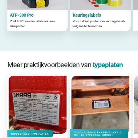
ATP-300 Pro
Keuringslabels
Print 1001 soorten labels met één
Voor het zelf printen van keuringslabels
labelprinter
volgens NEN-normen
Meer praktijkvoorbeelden van
typeplaten
TOUGHSURFACE EXTREME LABELS
INDUSTRIËLE TYPEPLATEN
MET DE TYPEPLAATHOUDER