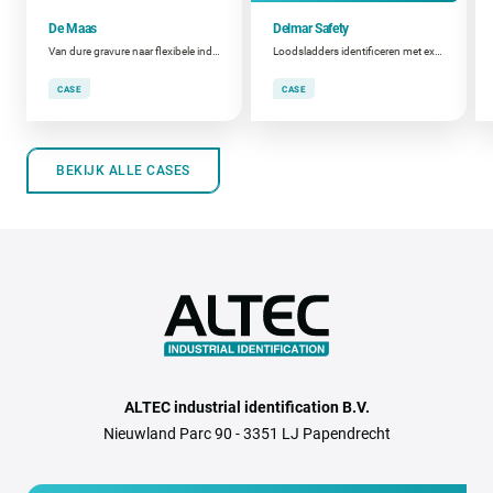
De Maas
Delmar Safety
Van dure gravure naar flexibele industriële typeplaten
Loodsladders identificeren met extreem sterke labels
CASE
CASE
BEKIJK ALLE CASES
ALTEC industrial identification B.V.
Nieuwland Parc 90 - 3351 LJ Papendrecht