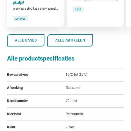
plaatje?
Wanneer gebruik je de term typeplaat, kenplaat of CE-plaat?
CASE
ARTIKEL
ALLE CASES
ALLE ARTIKELEN
Alle productspecificaties
Bewaaradvies
15°C tot 25°C
Afwerking
Glanzend
Kerndiameter
40 mm
Kleefstof
Permanent
Kleur
Zilver