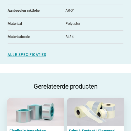
Aanbevolen inktfolie
AR-01
Materiaal
Polyester
Materiaalcode
B434
ALLE SPECIFICATIES
Gerelateerde producten
Flexibele typeplaten
Print & Protect | Glanzend