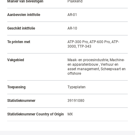
Manier van bevestigen
Plakkend
Aanbevolen inktfolie
AR-01
Geschikt inktfolie
AR-10
Te printen met
ATP-300 Pro, ATP-600 Pro, ATP-
3000, TTP-343
Vakgebied
Maak- en procesindustrie, Machine-
en apparatenbouw , Verhuur en
asset management, Scheepvaart en
offshore
Toepassing
Typeplaten
Statistieknummer
39191080
Statistieknummer Country of Origin
MX