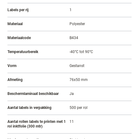
Labels per rij
1
Materiaal
Polyester
Materiaalcode
B434
Temperatuurbereik
-40°C tot 90°C
Vorm
Gestanst
Afmeting
76x50 mm
Beschermlaminaat beschikbaar
Ja
Aantal labels in verpakking
500 per rol
Aantal rollen labels te printen met 1
11
rol inktfolie (300 mtr)