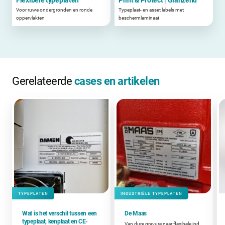
Voor ruwe ondergronden en ronde
Typeplaat- en asset labels met
oppervlakten
beschermlaminaat
Gerelateerde
cases en artikelen
TYPEPLATEN
INDUSTRIËLE TYPEPLATEN
Wat is het verschil tussen een
De Maas
typeplaat, kenplaat en CE-
Van dure gravure naar flexibele industriële typeplaten