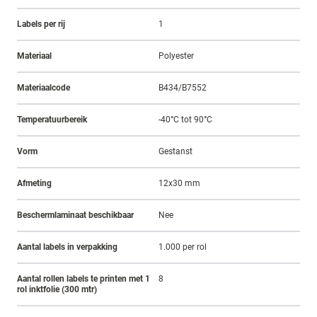
Labels per rij
1
Materiaal
Polyester
Materiaalcode
B434/B7552
Temperatuurbereik
-40°C tot 90°C
Vorm
Gestanst
Afmeting
12x30 mm
Beschermlaminaat beschikbaar
Nee
Aantal labels in verpakking
1.000 per rol
Aantal rollen labels te printen met 1
8
rol inktfolie (300 mtr)