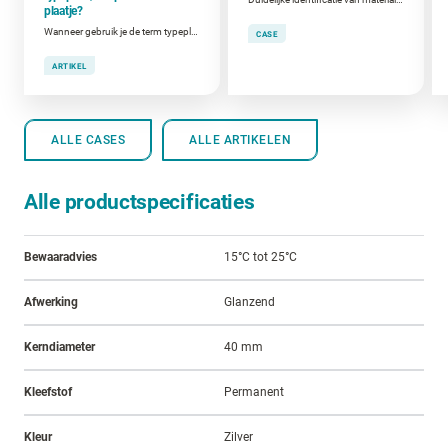
plaatje?
Wanneer gebruik je de term typeplaat, kenplaat of CE-plaat?
CASE
ARTIKEL
ALLE CASES
ALLE ARTIKELEN
Alle productspecificaties
Bewaaradvies
15°C tot 25°C
Afwerking
Glanzend
Kerndiameter
40 mm
Kleefstof
Permanent
Kleur
Zilver