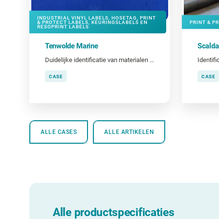
INDUSTRIAL VINYL LABELS, HOSETAG, PRINT
& PROTECT LABELS, KEURINGSLABELS EN
PRINT & P
RESOPRINT LABELS
Tenwolde Marine
Scald
Duidelijke identificatie van materialen en gereedschap
CASE
CASE
ALLE CASES
ALLE ARTIKELEN
Alle productspecificaties