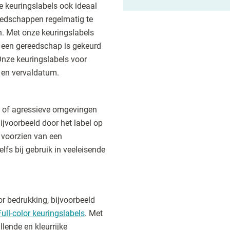
e keuringslabels ook ideaal
reedschappen regelmatig te
n. Met onze keuringslabels
 een gereedschap is gekeurd
Onze keuringslabels voor
 en vervaldatum.
le of agressieve omgevingen
ijvoorbeeld door het label op
 voorzien van een
elfs bij gebruik in veeleisende
lor bedrukking, bijvoorbeeld
Full-color keuringslabels
. Met
llende en kleurrijke