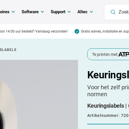
oires
Software
Support
Altec
oor 14:00 uur besteld? Vandaag verzonden!
Gratis advies, installatie en su
SLABELS
Te printen met:
Keurings
Voor het zelf pr
normen
Keuringslabels | 
Artikelnummer:
720