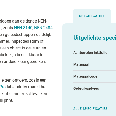
SPECIFICATIES
voldoen aan geldende NEN-
n, zoals
NEN 3140
,
NEN 2484
s en gereedschappen duidelijk
Uitgelichte speci
ummer, inspectiedatum of
 een object is gekeurd en
Aanbevolen inktfolie
bels zijn beschikbaar in
en andere kleur gebruiken.
Materiaal
Materiaalcode
n eigen ontwerp, zoals een
Pro
labelprinter maakt het
Gebruiksadvies
e labelprinter, software en
s print.
ALLE SPECIFICATIES