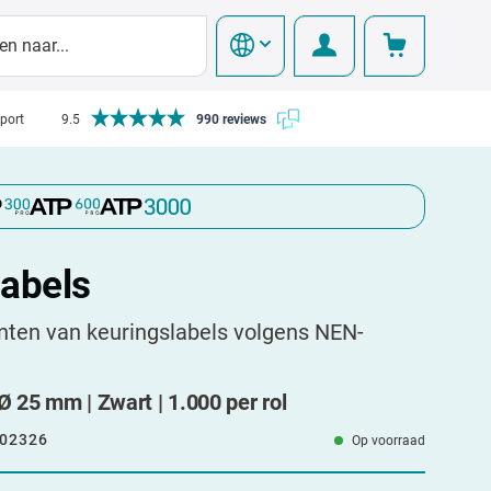
pport
9.5
990 reviews
labels
inten van keuringslabels volgens NEN-
Ø 25 mm | Zwart | 1.000 per rol
02326
Op voorraad