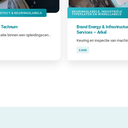
KEURINGSLABELS, INDUSTRIËLE
ROTECT & KEURINGSLABELS
TYPEPLATEN EN WIKKELLABELS
a Technum
Brand Energy & Infrastructu
Services – Arkel
Identificatie binnen een opleidingscentrum
Keuring en inspectie van machi
CASE