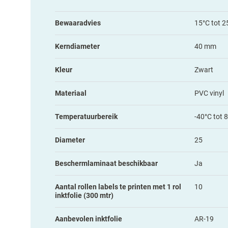
Bewaaradvies
15°C tot 2
Kerndiameter
40 mm
Kleur
Zwart
Materiaal
PVC vinyl
Temperatuurbereik
-40°C tot 
Diameter
25
Beschermlaminaat beschikbaar
Ja
Aantal rollen labels te printen met 1 rol
10
inktfolie (300 mtr)
Aanbevolen inktfolie
AR-19