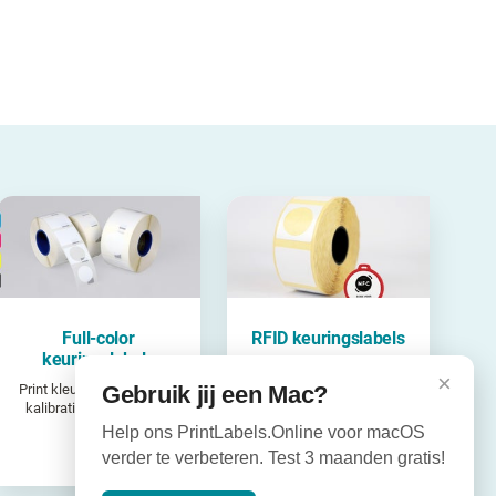
Full-color
RFID keuringslabels
keuringslabels
Keuringslabels met NFC-
×
technologie
Print kleurrijke inspectie-,
Gebruik jij een Mac?
kalibratie- of NEN-3140
labels
Help ons PrintLabels.Online voor macOS
verder te verbeteren. Test 3 maanden gratis!