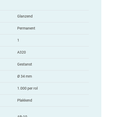
Glanzend
Permanent
1
A320
Gestanst
Ø 34 mm
1.000 per rol
Plakkend
AR-10