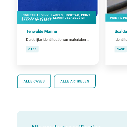
INDUSTRIAL VINYL LABELS, HOSETAG, PRINT
& PROTECT LABELS, KEURINGSLABELS EN
PRINT & P
RESOPRINT LABELS
Tenwolde Marine
Scald
Duidelijke identificatie van materialen en gereedschap
CASE
CASE
ALLE CASES
ALLE ARTIKELEN