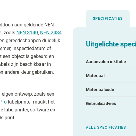
SPECIFICATIES
voldoen aan geldende NEN-
n, zoals
NEN 3140
,
NEN 2484
s en gereedschappen duidelijk
Uitgelichte speci
ummer, inspectiedatum of
 een object is gekeurd en
Aanbevolen inktfolie
bels zijn beschikbaar in
en andere kleur gebruiken.
Materiaal
Materiaalcode
n eigen ontwerp, zoals een
Pro
labelprinter maakt het
Gebruiksadvies
e labelprinter, software en
s print.
ALLE SPECIFICATIES