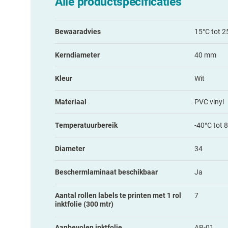
Alle productspecificaties
Bewaaradvies
15°C tot 2
Kerndiameter
40 mm
Kleur
Wit
Materiaal
PVC vinyl
Temperatuurbereik
-40°C tot 
Diameter
34
Beschermlaminaat beschikbaar
Ja
Aantal rollen labels te printen met 1 rol
7
inktfolie (300 mtr)
Aanbevolen inktfolie
AR-01