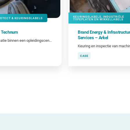
KEURINGSLABELS, INDUSTRIËLE
ROTECT & KEURINGSLABELS
TYPEPLATEN EN WIKKELLABELS
a Technum
Brand Energy & Infrastructu
Services – Arkel
Identificatie binnen een opleidingscentrum
Keuring en inspectie van machi
CASE