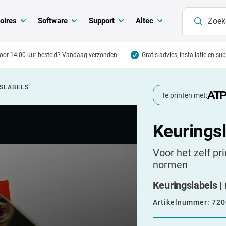
oires
Software
Support
Altec
oor 14:00 uur besteld? Vandaag verzonden!
Gratis advies, installatie en su
SLABELS
Te printen met:
Keurings
Voor het zelf pr
normen
Keuringslabels | 
Artikelnummer:
720