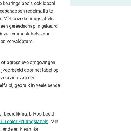
e keuringslabels ook ideaal
reedschappen regelmatig te
n. Met onze keuringslabels
 een gereedschap is gekeurd
Onze keuringslabels voor
 en vervaldatum.
le of agressieve omgevingen
ijvoorbeeld door het label op
 voorzien van een
elfs bij gebruik in veeleisende
lor bedrukking, bijvoorbeeld
Full-color keuringslabels
. Met
llende en kleurrijke