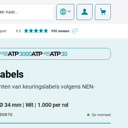
pport
9.5
990 reviews
labels
inten van keuringslabels volgens NEN-
Ø 34 mm | Wit | 1.000 per rol
00870
Op voorraad