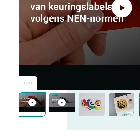
1
/
11